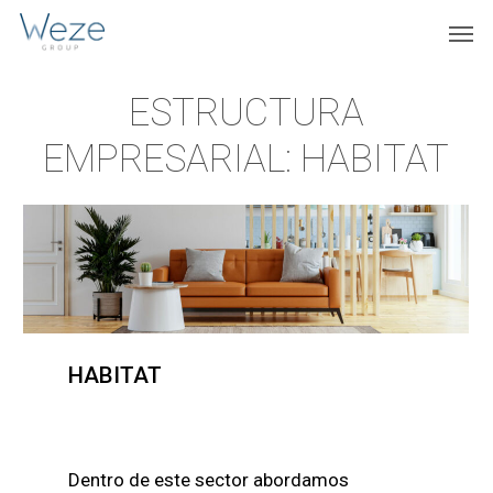
Skip
Menu
Men
to
main
ESTRUCTURA
content
EMPRESARIAL: HABITAT
HABITAT
Dentro de este sector abordamos